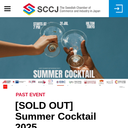
Skip
to
main
content
PAST EVENT
[SOLD OUT]
Summer Cocktail
2025