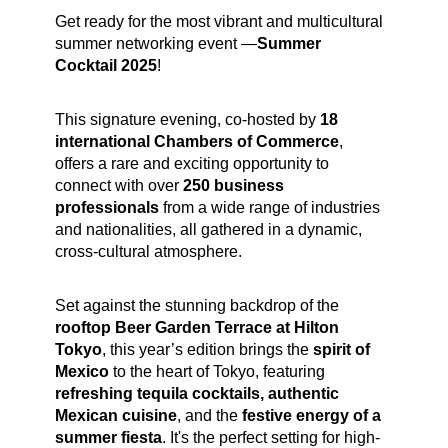
Get ready for the most vibrant and multicultural
summer networking event —
Summer
Cocktail 2025
!
This signature evening, co-hosted by
18
international Chambers of Commerce
,
offers a rare and exciting opportunity to
connect with over
250 business
professionals
from a wide range of industries
and nationalities, all gathered in a dynamic,
cross-cultural atmosphere.
Set against the stunning backdrop of the
rooftop Beer Garden Terrace at Hilton
Tokyo
, this year’s edition brings the
spirit of
Mexico
to the heart of Tokyo, featuring
refreshing tequila cocktails, authentic
Mexican cuisine
, and the
festive energy of a
summer fiesta
. It's the perfect setting for high-