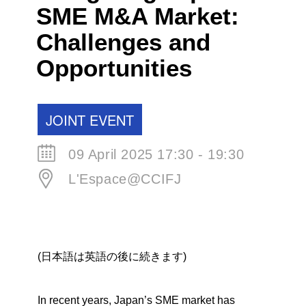
SME M&A Market:
Challenges and
Opportunities
JOINT EVENT
09 April 2025 17:30 - 19:30
L'Espace@CCIFJ
(日本語は英語の後に続きます)
In recent years, Japan’s SME market has