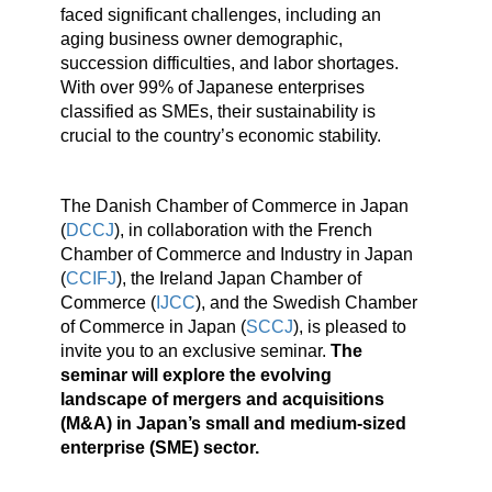
faced significant challenges, including an
aging business owner demographic,
succession difficulties, and labor shortages.
With over 99% of Japanese enterprises
classified as SMEs, their sustainability is
crucial to the country’s economic stability.
The Danish Chamber of Commerce in Japan
(
DCCJ
), in collaboration with the French
Chamber of Commerce and Industry in Japan
(
CCIFJ
), the Ireland Japan Chamber of
Commerce (
IJCC
), and the Swedish Chamber
of Commerce in Japan (
SCCJ
), is pleased to
invite you to an exclusive seminar.
The
seminar will explore the evolving
landscape of mergers and acquisitions
(M&A) in Japan’s small and medium-sized
enterprise (SME) sector.