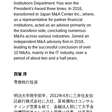
Institutions Department. Has won the
President's Award three times. In 2016,
transitioned to Japan M&A Center Inc., where,
as a representative for partner financial
institutions, acted as an advisor primarily on
the transferor side, concluding numerous
M&As across various industries. Joined an
independent M&A advisory firm in 2018,
leading to the successful conclusion of over
10 M&As, mainly in the IT industry, over a
period of about two and a half years.
西塚 淳
専務執行役員
明治大学商学部卒。2012年4月に三井住友信
託銀行株式会社に入社。富裕層向けコンサル
ティング営業を経て、金融法人部にて大手金