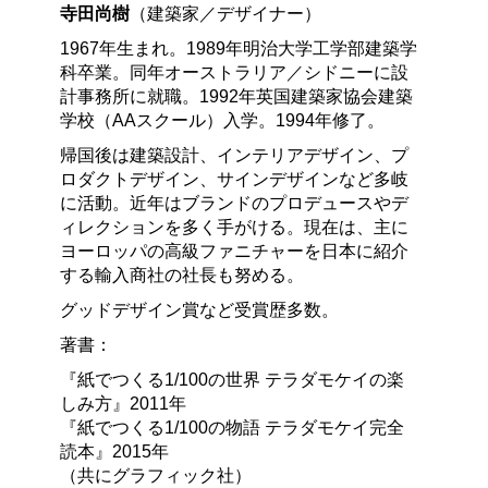
寺田尚樹
（建築家／デザイナー）
1967年生まれ。1989年明治大学工学部建築学
科卒業。同年オーストラリア／シドニーに設
計事務所に就職。1992年英国建築家協会建築
学校（AAスクール）入学。1994年修了。
帰国後は建築設計、インテリアデザイン、プ
ロダクトデザイン、サインデザインなど多岐
に活動。近年はブランドのプロデュースやデ
ィレクションを多く手がける。現在は、主に
ヨーロッパの高級ファニチャーを日本に紹介
する輸入商社の社長も努める。
グッドデザイン賞など受賞歴多数。
著書：
『紙でつくる1/100の世界 テラダモケイの楽
しみ方』2011年
『紙でつくる1/100の物語 テラダモケイ完全
読本』2015年
（共にグラフィック社）