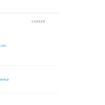
CAREER
b.com
laval.jp