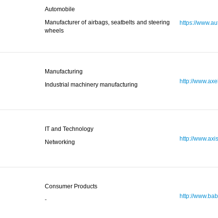
Automobile
Manufacturer of airbags, seatbelts and steering
https://www.aut
wheels
Manufacturing
http://www.axe
Industrial machinery manufacturing
IT and Technology
http://www.axi
Networking
Consumer Products
http://www.bab
-