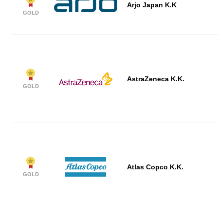
Arjo Japan K.K
GOLD
AstraZeneca K.K.
GOLD
Atlas Copco K.K.
GOLD