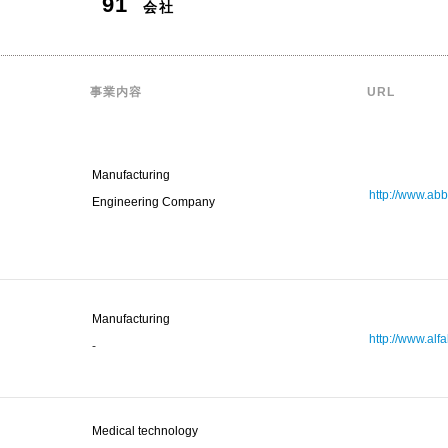
91
会社
事業内容
URL
Manufacturing
http://www.ab
Engineering Company
Manufacturing
http://www.alfa
-
Medical technology