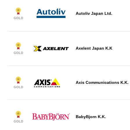
Autoliv Japan Ltd.
GOLD
Axelent Japan K.K
GOLD
Axis Communications K.K.
GOLD
BabyBjorn K.K.
GOLD