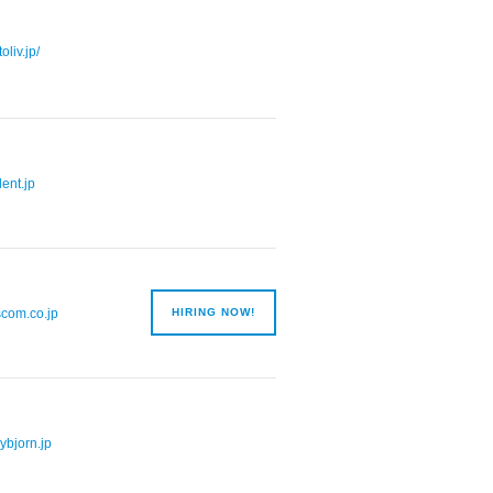
oliv.jp/
lent.jp
scom.co.jp
HIRING NOW!
ybjorn.jp