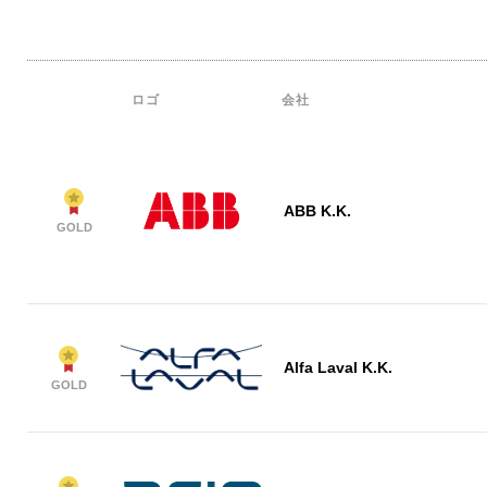
ロゴ
会社
ABB K.K.
GOLD
Alfa Laval K.K.
GOLD