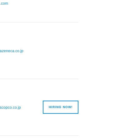
o.com
razeneca.co.jp
ascopco.co.jp
HIRING NOW!