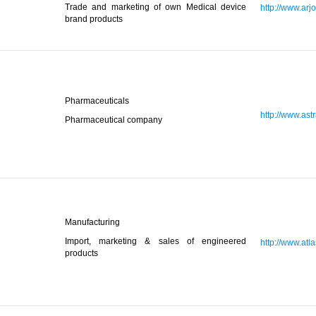
Trade and marketing of own Medical device
http://www.arj
brand products
Pharmaceuticals
http://www.ast
Pharmaceutical company
Manufacturing
Import, marketing & sales of engineered
http://www.atl
products