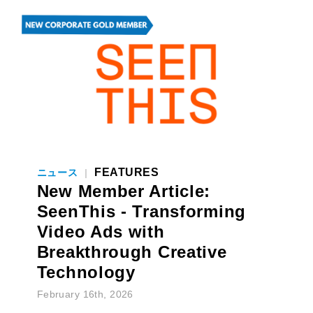
FEATURES
ニュース
|
New Member Article:
SeenThis - Transforming
Video Ads with
Breakthrough Creative
Technology
February 16th, 2026
(日本語は英語の後に続きます) For
businesses to stay competitive in