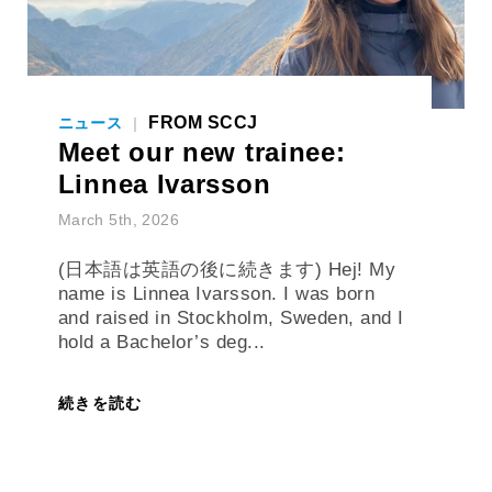
FROM SCCJ
ニュース
|
Meet our new trainee:
Linnea Ivarsson
March 5th, 2026
(日本語は英語の後に続きます) Hej! My
name is Linnea Ivarsson. I was born
and raised in Stockholm, Sweden, and I
hold a Bachelor’s deg...
続きを読む